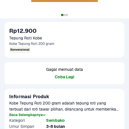
Rp12.900
Tepung Roti Kobe
Kobe Tepung Roti 200 gram
Konvensional
Gagal memuat data
Coba Lagi
Informasi Produk
Kobe Tepung Roti 200 gram adalah tepung roti yang 
terbuat dari roti tawar pilihan, dirancang untuk memberikan 
tekstur renyah pada berbagai hidangan gorengan. Butiran 
Baca Selengkapnya
Kategori
Sembako
tepung ini mudah menempel pada permukaan makanan 
Umur Simpan
3-8 bulan
dan tidak menyerap banyak minyak saat digoreng, 