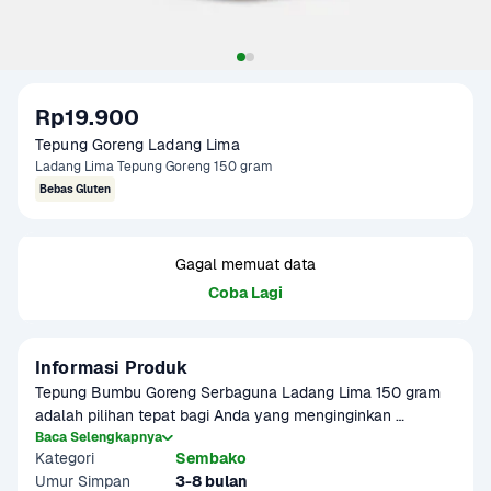
Rp19.900
Tepung Goreng Ladang Lima
Ladang Lima Tepung Goreng 150 gram
Bebas Gluten
Gagal memuat data
Coba Lagi
Informasi Produk
Tepung Bumbu Goreng Serbaguna Ladang Lima 150 gram 
adalah pilihan tepat bagi Anda yang menginginkan 
gorengan sehat, renyah, dan kaya rasa. Dibuat dari bahan-
Baca Selengkapnya
Kategori
Sembako
bahan alami seperti tepung singkong, tepung beras, dan 
Umur Simpan
3-8 bulan
tepung maizena, produk ini bebas gluten, tanpa MSG, tanpa 