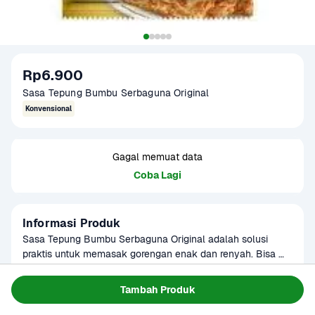
Rp6.900
Sasa Tepung Bumbu Serbaguna Original 
Konvensional
Gagal memuat data
Coba Lagi
Informasi Produk
Sasa Tepung Bumbu Serbaguna Original adalah solusi 
praktis untuk memasak gorengan enak dan renyah. Bisa 
digunakan untuk berbagai bahan mulai dari ayam, tempe, 
Baca Selengkapnya
Kategori
Sembako
tahu, seafood, hingga sayur. Diformulasikan dengan 
Tambah Produk
Umur Simpan
3-8 bulan
campuran bumbu gurih khas Indonesia, cukup campur 
Tersedia untuk
dengan air, balurkan, dan goreng. Praktis untuk dapur 
1 - 2 Jam Tiba
Hari ini