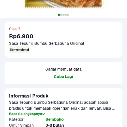
Sisa 3
Rp6.900
Sasa Tepung Bumbu Serbaguna Original 
Konvensional
Gagal memuat data
Coba Lagi
Informasi Produk
Sasa Tepung Bumbu Serbaguna Original adalah solusi 
praktis untuk memasak gorengan enak dan renyah. Bisa 
digunakan untuk berbagai bahan mulai dari ayam, tempe, 
Baca Selengkapnya
Kategori
Sembako
tahu, seafood, hingga sayur. Diformulasikan dengan 
Umur Simpan
3-8 bulan
campuran bumbu gurih khas Indonesia, cukup campur 