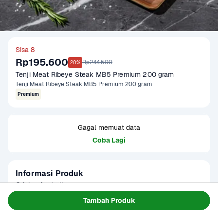
Sisa 8
Rp195.600
Rp244.500
20%
Tenji Meat Ribeye Steak MB5 Premium 200 gram
Tenji Meat Ribeye Steak MB5 Premium 200 gram
Premium
Gagal memuat data
Coba Lagi
Informasi Produk
Origin : Australia

Fat Ratio : 15%

Tambah Produk
Gramation : 200 gram

Baca Selengkapnya
Kategori
Protein
Glazing : 5-10%
