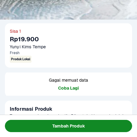
Sisa 1
Rp19.900
Yunyi Kims Tempe
Fresh
Produk Lokal
Gagal memuat data
Coba Lagi
Informasi Produk
Tempe papan bungkus plastik. Dibuat dari kacang kedelai 
non-GMO. Cocok untuk 4-5 porsi. Dapat diolah menjadi 
Tambah Produk
tempe goreng, tempe bacem, tempe oreg, dan lain 
Baca Selengkapnya
Kategori
Protein
sebagainya. Dapat dimakan langsung. Produk ini dapat 