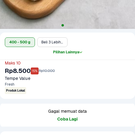
400 - 500 g
Beli 3 Lebih Murah
Pilihan Lainnya
Maks 10
Rp8.500
Rp10.000
15%
Tempe Value
Fresh
Produk Lokal
Gagal memuat data
Coba Lagi