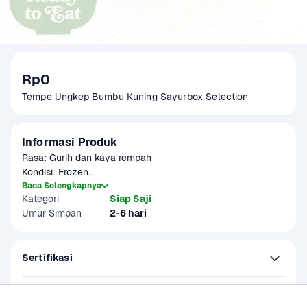
Rp0
Tempe Ungkep Bumbu Kuning Sayurbox Selection
Informasi Produk
Rasa: Gurih dan kaya rempah

Kondisi: Frozen

Gramasi: 350 gram

Baca Selengkapnya
Kategori
Siap Saji
Potongan: 9 pcs

Umur Simpan
2-6 hari
Biasanya, tempe bumbu kuning dihidangkan sebagai lauk 
pauk bersama dengan nasi putih dan sayur-sayuran. Tempe 
Sertifikasi
ini diolah dengan bumbu kuning yang terdiri dari kunyit, 
kemiri, bawang merah, bawang putih, dan rempah-rempah 
lainnya.
Kandungan dan Nutrisi