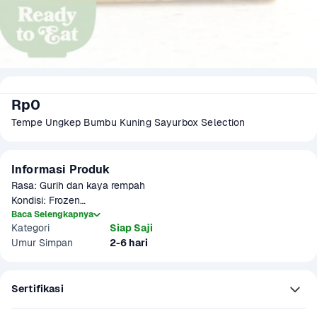
Rp0
Tempe Ungkep Bumbu Kuning Sayurbox Selection
Informasi Produk
Rasa: Gurih dan kaya rempah

Kondisi: Frozen

Gramasi: 350 gram

Baca Selengkapnya
Kategori
Siap Saji
Potongan: 9 pcs

Umur Simpan
2-6 hari
Biasanya, tempe bumbu kuning dihidangkan sebagai lauk pauk 
bersama dengan nasi putih dan sayur-sayuran. Tempe ini diolah 
Sertifikasi
dengan bumbu kuning yang terdiri dari kunyit, kemiri, bawang 
merah, bawang putih, dan rempah-rempah lainnya.