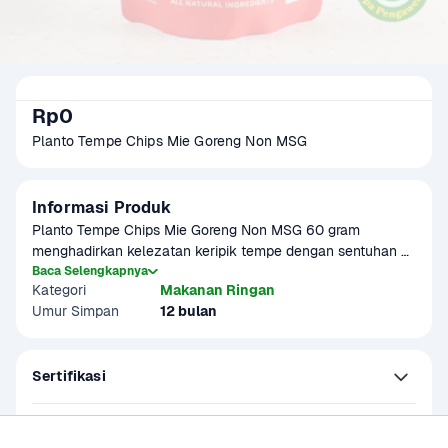
Rp0
Planto Tempe Chips Mie Goreng Non MSG 
Informasi Produk
Planto Tempe Chips Mie Goreng Non MSG 60 gram 
menghadirkan kelezatan keripik tempe dengan sentuhan 
rasa mie goreng yang gurih dan menggoda tanpa tambahan 
Baca Selengkapnya
Kategori
Makanan Ringan
MSG. Dibuat dari bahan alami pilihan, camilan ini cocok 
Umur Simpan
12 bulan
untuk Anda yang mencari snack sehat tanpa 
mengorbankan rasa. Teksturnya yang renyah dan rasa 
autentiknya menjadikan Planto Tempe Chips teman 
Sertifikasi
sempurna untuk menemani waktu santai, kerja, atau 
perjalanan.
Kandungan dan Nutrisi