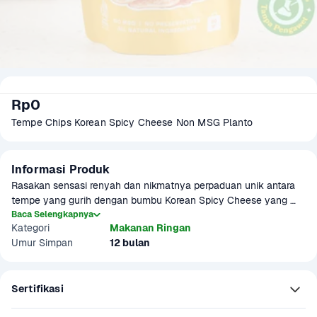
Rp0
Tempe Chips Korean Spicy Cheese Non MSG Planto 
Informasi Produk
Rasakan sensasi renyah dan nikmatnya perpaduan unik antara 
tempe yang gurih dengan bumbu Korean Spicy Cheese yang 
pedas dan creamy! Camilan sehat ini dibuat tanpa MSG, tanpa 
Baca Selengkapnya
Kategori
Makanan Ringan
pengawet, dan menggunakan bahan berkualitas tinggi.
Umur Simpan
12 bulan
Sertifikasi