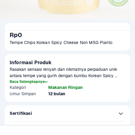
Rp0
Tempe Chips Korean Spicy Cheese Non MSG Planto 
Informasi Produk
Rasakan sensasi renyah dan nikmatnya perpaduan unik 
antara tempe yang gurih dengan bumbu Korean Spicy 
Cheese yang pedas dan creamy! Camilan sehat ini dibuat 
Baca Selengkapnya
Kategori
Makanan Ringan
tanpa MSG, tanpa pengawet, dan menggunakan bahan 
Umur Simpan
12 bulan
berkualitas tinggi.
Sertifikasi
Kandungan dan Nutrisi