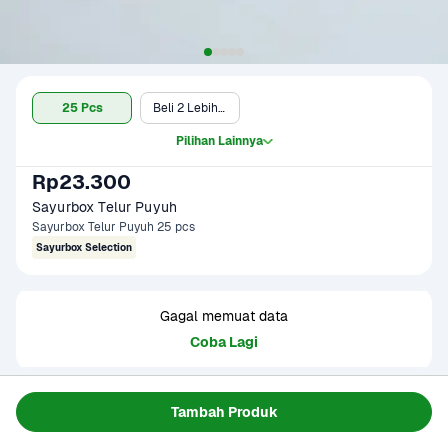
25 Pcs
Beli 2 Lebih Murah (25 Pcs)
Pilihan Lainnya
Rp23.300
Sayurbox Telur Puyuh
Sayurbox Telur Puyuh 25 pcs
Sayurbox Selection
Gagal memuat data
Coba Lagi
Informasi Produk
Tambah Produk
Telur puyuh mentah. Berasal dari burung puyuh lokal. 