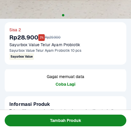
Sisa 2
Rp28.900
Rp29.900
3%
Sayurbox Value Telur Ayam Probiotik
Sayurbox Value Telur Ayam Probiotik 10 pcs
Sayurbox Value
Gagal memuat data
Coba Lagi
Informasi Produk
Telur pilihan menghasilkan telur dengan kualitas terbaik 
dan nutrisi optimal. Kaya rasa dan bernutrisi, Telur Ayam 
Tambah Produk
Probiotik adalah pilihan tepat untuk mendukung gaya hidup 
Baca Selengkapnya
Kategori
Protein
sehat.