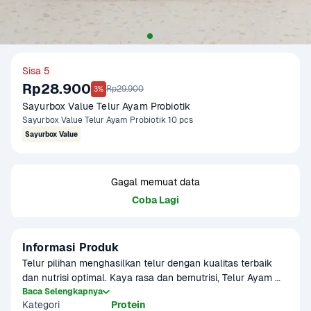
Sisa 5
Rp28.900
Rp29.900
3%
Sayurbox Value Telur Ayam Probiotik
Sayurbox Value Telur Ayam Probiotik 10 pcs
Sayurbox Value
Gagal memuat data
Coba Lagi
Informasi Produk
Telur pilihan menghasilkan telur dengan kualitas terbaik 
dan nutrisi optimal. Kaya rasa dan bernutrisi, Telur Ayam 
Probiotik adalah pilihan tepat untuk mendukung gaya hidup 
Baca Selengkapnya
Kategori
Protein
sehat.