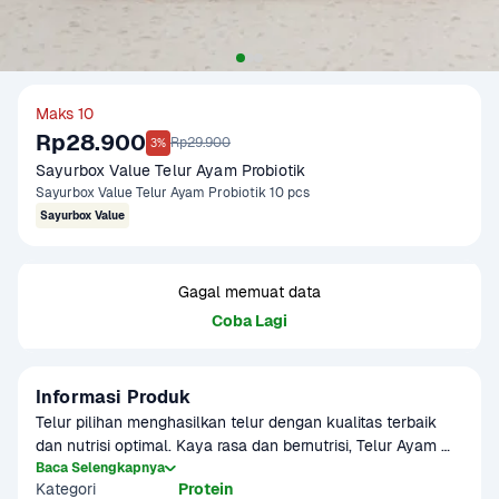
Maks 10
Rp28.900
Rp29.900
3%
Sayurbox Value Telur Ayam Probiotik
Sayurbox Value Telur Ayam Probiotik 10 pcs
Sayurbox Value
Gagal memuat data
Coba Lagi
Informasi Produk
Telur pilihan menghasilkan telur dengan kualitas terbaik 
dan nutrisi optimal. Kaya rasa dan bernutrisi, Telur Ayam 
Probiotik adalah pilihan tepat untuk mendukung gaya hidup 
Baca Selengkapnya
Kategori
Protein
sehat.