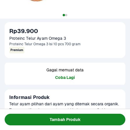
Rp39.900
Proteinc Telur Ayam Omega 3
Proteinc Telur Omega 3 Isi 10 pcs 700 gram
Premium
Gagal memuat data
Coba Lagi
Informasi Produk
Telur ayam pilihan dari ayam yang diternak secara organik. 
Tanpa suntikan hormon atau zat kimia apapun. Sehingga 
menghasilkan telur unggulan dengan kandungan omega 
Baca Selengkapnya
Tambah Produk
Kategori
Protein
yang tinggi. Produk ini dapat digunakan sebagai menu 
Umur Simpan
14-30 hari
MPASI