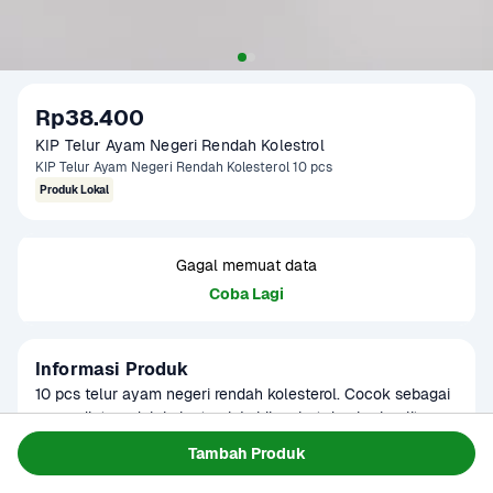
Rp38.400
KIP Telur Ayam Negeri Rendah Kolestrol
KIP Telur Ayam Negeri Rendah Kolesterol 10 pcs
Produk Lokal
Gagal memuat data
Coba Lagi
Informasi Produk
10 pcs telur ayam negeri rendah kolesterol. Cocok sebagai 
menu diet rendah kolesterol. Lebih sehat dan berkualitas.

1 pack = 585 - 600 gram Produk ini dapat digunakan 
Baca Selengkapnya
Tambah Produk
Kategori
Protein
sebagai menu MPASI
Umur Simpan
7-30 hari