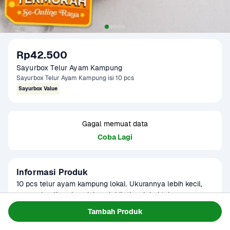
Rp42.500
Sayurbox Telur Ayam Kampung
Sayurbox Telur Ayam Kampung isi 10 pcs
Sayurbox Value
Gagal memuat data
Coba Lagi
Informasi Produk
10 pcs telur ayam kampung lokal. Ukurannya lebih kecil, 
namun kualitas dan gizinya lebih tinggi dari telur ayam 
negeri. Produk ini dapat digunakan sebagai menu MPASI
Baca Selengkapnya
Tambah Produk
Kategori
Protein
Umur Simpan
7-14 hari