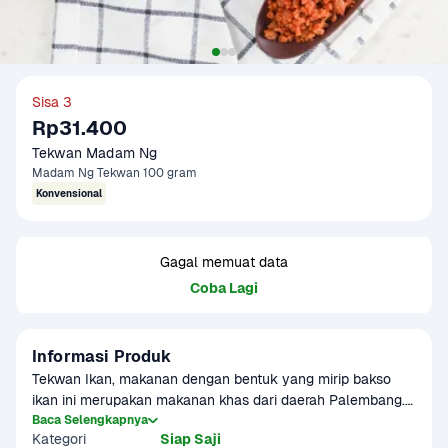
Sisa 3
Rp31.400
Tekwan Madam Ng
Madam Ng Tekwan 100 gram
Konvensional
Gagal memuat data
Coba Lagi
Informasi Produk
Tekwan Ikan, makanan dengan bentuk yang mirip bakso 
ikan ini merupakan makanan khas dari daerah Palembang. 
Bedanya, hidangan tekwan memiliki rasa yang kenyal 
Baca Selengkapnya
Kategori
Siap Saji
karena terbuat dari campuran tepung sagu. Kuah tekwan 