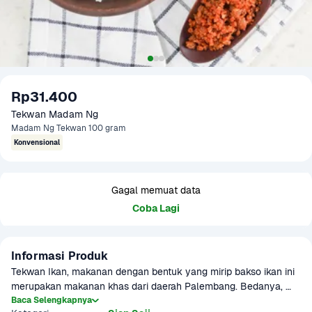
Rp31.400
Tekwan Madam Ng
Madam Ng Tekwan 100 gram
Konvensional
Gagal memuat data
Coba Lagi
Informasi Produk
Tekwan Ikan, makanan dengan bentuk yang mirip bakso ikan ini 
merupakan makanan khas dari daerah Palembang. Bedanya, 
hidangan tekwan memiliki rasa yang kenyal karena terbuat dari 
Baca Selengkapnya