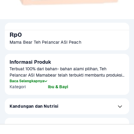
Rp0
Mama Bear Teh Pelancar ASI Peach 
Informasi Produk
Terbuat 100% dari bahan- bahan alami pilihan, Teh 
Pelancar ASI Mamabear telah terbukti membantu produksi 
ASI untuk ibu menyusui.
Baca Selengkapnya
Kategori
Ibu & Bayi
Kandungan dan Nutrisi
Jaminan Belanja Aman
Barang tidak sesuai, Uang tunai kembali