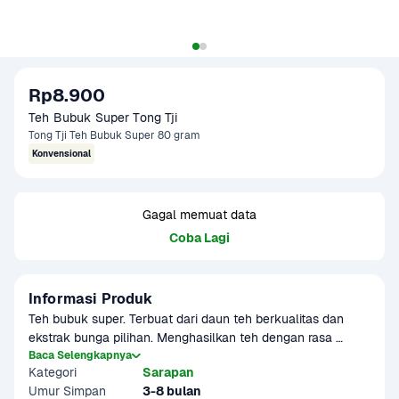
Rp8.900
Teh Bubuk Super Tong Tji
Tong Tji Teh Bubuk Super 80 gram
Konvensional
Gagal memuat data
Coba Lagi
Informasi Produk
Teh bubuk super. Terbuat dari daun teh berkualitas dan 
ekstrak bunga pilihan. Menghasilkan teh dengan rasa 
nikmat dan aroma memikat. Cocok dinikmati saat santai 
Baca Selengkapnya
Kategori
Sarapan
atau kumpul bersama.
Umur Simpan
3-8 bulan