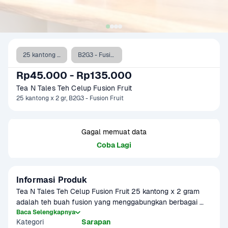
25 kantong x 2 gr
B2G3 - Fusion Fruit
Rp45.000 - Rp135.000
Tea N Tales Teh Celup Fusion Fruit 
25 kantong x 2 gr, B2G3 - Fusion Fruit
Gagal memuat data
Coba Lagi
Informasi Produk
Tea N Tales Teh Celup Fusion Fruit 25 kantong x 2 gram 
adalah teh buah fusion yang menggabungkan berbagai 
rasa buah segar dalam satu kantong teh. Memberikan rasa 
Baca Selengkapnya
Kategori
Sarapan
manis dan segar dengan sensasi alami yang menyegarkan, 