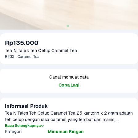
Rp135.000
Tea N Tales Teh Celup Caramel Tea 
B2G3 - Caramel Tea
Gagal memuat data
Coba Lagi
Informasi Produk
Tea N Tales Teh Celup Caramel Tea 25 kantong x 2 gram adalah 
teh celup dengan rasa caramel yang lembut dan manis, 
memberikan sensasi minuman hangat yang memanjakan lidah. 
Baca Selengkapnya
Kategori
Minuman Ringan
Diformulasikan dengan rasa caramel yang kaya, teh ini sangat 