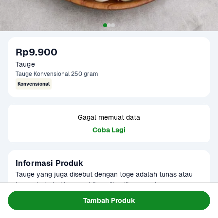
Rp9.900
Tauge
Tauge Konvensional 250 gram
Konvensional
Gagal memuat data
Coba Lagi
Informasi Produk
Tauge yang juga disebut dengan toge adalah tunas atau 
kecambah dari kacang hijau. Jika dikonsumsi secara 
langsung sebagai lalapan, tauge mempunyai rasa yang 
Baca Selengkapnya
Tambah Produk
Kategori
Sayur
manis dengan tekstur yang renyah. Terdapat potensi 
Umur Simpan
2-5 hari
kelebihan/kekurangan gramasi +-10% per pack