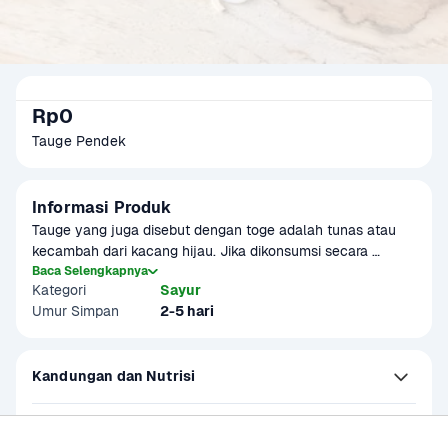
Rp0
Tauge Pendek
Informasi Produk
Tauge yang juga disebut dengan toge adalah tunas atau 
kecambah dari kacang hijau. Jika dikonsumsi secara 
langsung sebagai lalapan, tauge mempunyai rasa yang 
Baca Selengkapnya
Kategori
Sayur
manis dengan tekstur yang renyah.

Umur Simpan
2-5 hari
Tauge ini memiliki ukuran yang lebih pendek dari tauge 
pada umumnya.
Kandungan dan Nutrisi
Petunjuk Penyimpanan