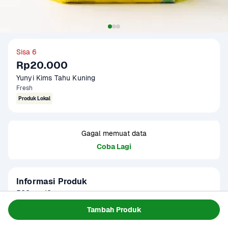
Sisa 6
Rp20.000
Yunyi Kims Tahu Kuning
Fresh
Produk Lokal
Gagal memuat data
Coba Lagi
Informasi Produk
500 g = 10 pcs.

Tahu kuning premium yang dibuat dari kacang kedelai 
Tambah Produk
pilihan. Bebas boraks dan formalin. Cocok untuk ketoprak, 
Baca Selengkapnya
Kategori
Protein
tahu isi, tahu goreng, bacem, dan lain sebagainya.