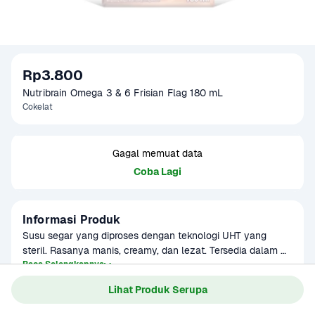
Rp3.800
Nutribrain Omega 3 & 6 Frisian Flag 180 mL
Cokelat
Gagal memuat data
Coba Lagi
Informasi Produk
Susu segar yang diproses dengan teknologi UHT yang 
steril. Rasanya manis, creamy, dan lezat. Tersedia dalam 
berbagai rasa yang enak. Cocok untuk minuman sehat 
Baca Selengkapnya
Kategori
Ibu & Bayi
keluarga. Disajikan dingin lebih nikmat.

Lihat Produk Serupa
Diformulasikan khusus untuk memenuhi kebutuhan susu 
anak usia 6-12 tahun. Produk sudah terverifikasi halal.