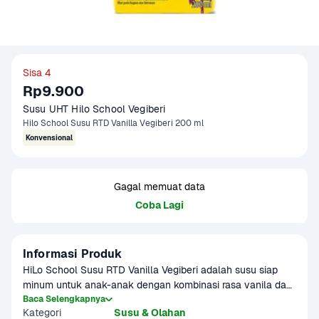
Sisa 4
Rp9.900
Susu UHT Hilo School Vegiberi 
Hilo School Susu RTD Vanilla Vegiberi 200 ml
Konvensional
Gagal memuat data
Coba Lagi
Informasi Produk
HiLo School Susu RTD Vanilla Vegiberi adalah susu siap 
minum untuk anak-anak dengan kombinasi rasa vanila dan 
buah beri yang lezat. Diperkaya 12 vitamin, 5 mineral, dan 
Baca Selengkapnya
Kategori
Susu & Olahan
kalsium tinggi, susu ini mendukung tumbuh kembang anak 