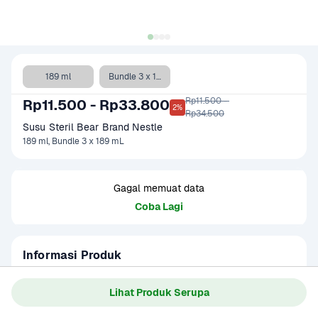
189 ml
Bundle 3 x 189 mL
Rp11.500 - 

Rp11.500 - Rp33.800
2%
Rp34.500
Susu Steril Bear Brand Nestle 
189 ml, Bundle 3 x 189 mL
Gagal memuat data
Coba Lagi
Informasi Produk
Nestlé Bear Brand Susu Steril 189 ml adalah susu sapi 
murni yang telah melalui proses sterilisasi tanpa tambahan 
Lihat Produk Serupa
gula atau bahan pengawet. Produk ini dikemas dalam 
Baca Selengkapnya
Kategori
Susu & Olahan
kaleng yang praktis dan siap dikonsumsi langsung, baik 