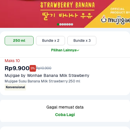
250 ml
Bundle x 2
Bundle x 3
Pilihan Lainnya
Maks 10
Rp9.900
Rp10.900
9%
Mujigae by Wonhae Banana Milk Strawberry
Mujigae Susu Banana Milk Strawberry 250 ml
Konvensional
Gagal memuat data
Coba Lagi