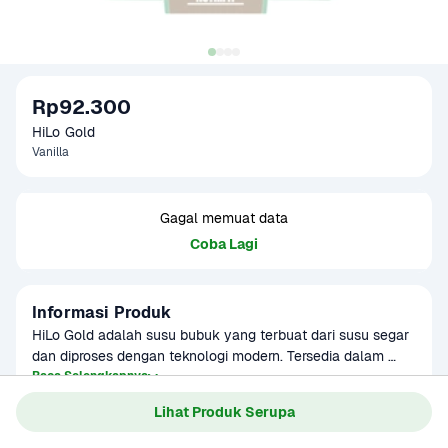
Rp92.300
HiLo Gold
Vanilla
Gagal memuat data
Coba Lagi
Informasi Produk
HiLo Gold adalah susu bubuk yang terbuat dari susu segar 
dan diproses dengan teknologi modern. Tersedia dalam 
berbagai varian rasa yang lezat cocok sebagai minuman 
Baca Selengkapnya
Kategori
Susu & Olahan
sehat di rumah.
Lihat Produk Serupa
Umur Simpan
3-8 bulan