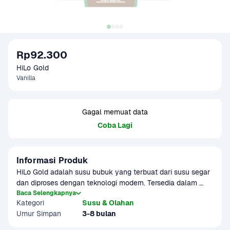
Rp92.300
HiLo Gold
Vanilla
Gagal memuat data
Coba Lagi
Informasi Produk
HiLo Gold adalah susu bubuk yang terbuat dari susu segar 
dan diproses dengan teknologi modern. Tersedia dalam 
berbagai varian rasa yang lezat cocok sebagai minuman 
Baca Selengkapnya
Kategori
Susu & Olahan
sehat di rumah.
Umur Simpan
3-8 bulan