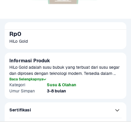
Rp0
HiLo Gold
Informasi Produk
HiLo Gold adalah susu bubuk yang terbuat dari susu segar 
dan diproses dengan teknologi modern. Tersedia dalam 
berbagai varian rasa yang lezat cocok sebagai minuman 
Baca Selengkapnya
Kategori
Susu & Olahan
sehat di rumah.
Umur Simpan
3-8 bulan
Sertifikasi
Kandungan dan Nutrisi