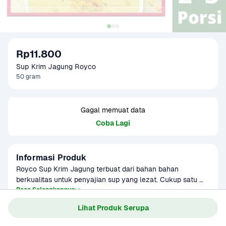
Rp11.800
Sup Krim Jagung Royco
50 gram
Gagal memuat data
Coba Lagi
Informasi Produk
Royco Sup Krim Jagung terbuat dari bahan bahan 
berkualitas untuk penyajian sup yang lezat. Cukup satu 
sachet untuk satu mangkuk hangat dan lezat. Siap 
Baca Selengkapnya
disajikan dalam 5 menit!

Lihat Produk Serupa
- Terbuat dari bahan-bahan berkualitas

Gagal memuat data