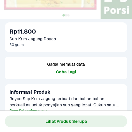
Rp11.800
Sup Krim Jagung Royco
50 gram
Gagal memuat data
Coba Lagi
Informasi Produk
Royco Sup Krim Jagung terbuat dari bahan bahan 
berkualitas untuk penyajian sup yang lezat. Cukup satu 
sachet untuk satu mangkuk hangat dan lezat. Siap 
Baca Selengkapnya
disajikan dalam 5 menit!

Lihat Produk Serupa
- Terbuat dari bahan-bahan berkualitas

Gagal memuat data