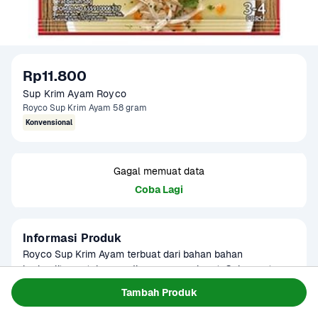
Rp11.800
Sup Krim Ayam Royco
Royco Sup Krim Ayam 58 gram
Konvensional
Gagal memuat data
Coba Lagi
Informasi Produk
Royco Sup Krim Ayam terbuat dari bahan bahan 
berkualitas untuk penyajian sup yang lezat. Cukup satu 
sachet untuk satu mangkuk hangat dan lezat. Siap 
Baca Selengkapnya
Tambah Produk
Tersedia untuk
disajikan dalam 5 menit!

Terjadwal