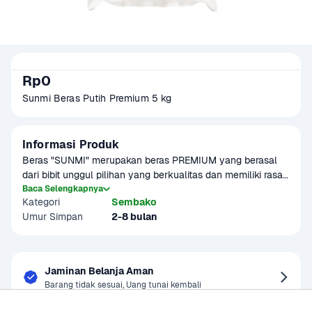
Rp0
Sunmi Beras Putih Premium 5 kg
Informasi Produk
Beras "SUNMI" merupakan beras PREMIUM yang berasal 
dari bibit unggul pilihan yang berkualitas dan memiliki rasa 
yang lebih harum serta cocok untuk semua masakan. 
Baca Selengkapnya
Kategori
Sembako
Beras premium ini juga merupakan beras tanpa adanya 
Umur Simpan
2-8 bulan
pemutih, pengawet, dan pewarna.
Jaminan Belanja Aman
Barang tidak sesuai, Uang tunai kembali