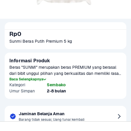
Rp0
Sunmi Beras Putih Premium 5 kg
Informasi Produk
Beras "SUNMI" merupakan beras PREMIUM yang berasal 
dari bibit unggul pilihan yang berkualitas dan memiliki rasa 
yang lebih harum serta cocok untuk semua masakan. 
Baca Selengkapnya
Kategori
Sembako
Beras premium ini juga merupakan beras tanpa adanya 
Umur Simpan
2-8 bulan
pemutih, pengawet, dan pewarna.
Jaminan Belanja Aman
Barang tidak sesuai, Uang tunai kembali