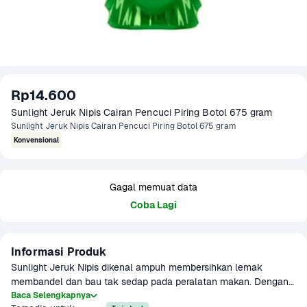
Rp14.600
Sunlight Jeruk Nipis Cairan Pencuci Piring Botol 675 gram
Sunlight Jeruk Nipis Cairan Pencuci Piring Botol 675 gram
Konvensional
Gagal memuat data
Coba Lagi
Informasi Produk
Sunlight Jeruk Nipis dikenal ampuh membersihkan lemak 
membandel dan bau tak sedap pada peralatan makan. Dengan 
aroma jeruk nipis yang segar, cairan pencuci piring ini membuat 
Baca Selengkapnya