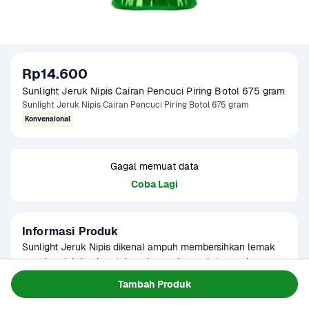
Rp14.600
Sunlight Jeruk Nipis Cairan Pencuci Piring Botol 675 gram
Sunlight Jeruk Nipis Cairan Pencuci Piring Botol 675 gram
Konvensional
Gagal memuat data
Coba Lagi
Informasi Produk
Sunlight Jeruk Nipis dikenal ampuh membersihkan lemak 
membandel dan bau tak sedap pada peralatan makan. 
Dengan aroma jeruk nipis yang segar, cairan pencuci piring 
Baca Selengkapnya
Tambah Produk
Tersedia untuk
ini membuat cucian lebih bersih, kesat, dan higienis.
Terjadwal