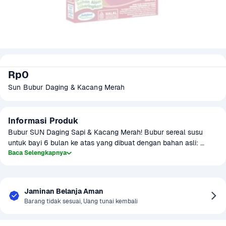
Rp0
Sun Bubur Daging & Kacang Merah
Informasi Produk
Bubur SUN Daging Sapi & Kacang Merah! Bubur sereal susu 
untuk bayi 6 bulan ke atas yang dibuat dengan bahan asli: 
daging sapi dan kacang merah pilihan, berlimpah nutrisinya dan 
Baca Selengkapnya
tanpa bahan pengawet. Memasuki usia 6 bulan, Adek Bayi 
sudah siap untuk diberikan nutrisi tambahan selain ASI untuk 
dukung tumbuh kembangnya. Untuk itu, Ibu bisa #KasihSUN 
Jaminan Belanja Aman
Bubur Sereal Susu 6+ untuk Adek Bayi, diperkaya ESENUTRI 
Barang tidak sesuai, Uang tunai kembali
yang kini makin lengkap dengan Omega 3 & 6, berbagai nutrisi 
penting yang dibutuhkan untuk dukung tumbuh kembang Adek 