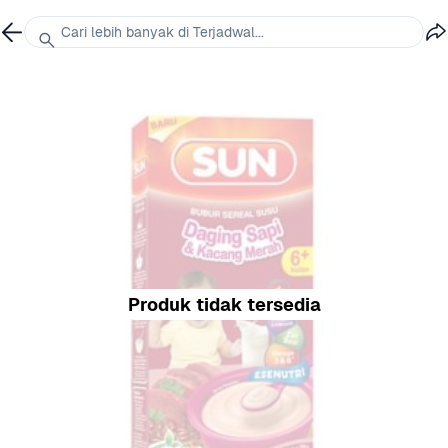
Cari lebih banyak di Terjadwal...
Produk tidak tersedia