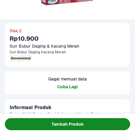
Sisa 2
Rp10.900
Sun Bubur Daging & Kacang Merah
Sun Bubur Daging Kacang Merah
Konvensional
Gagal memuat data
Coba Lagi
Informasi Produk
Bubur SUN Daging Sapi & Kacang Merah! Bubur sereal 
susu untuk bayi 6 bulan ke atas yang dibuat dengan bahan 
Tambah Produk
asli: daging sapi dan kacang merah pilihan, berlimpah 
Baca Selengkapnya
Tersedia untuk
nutrisinya dan tanpa bahan pengawet. Memasuki usia 6 
1 - 2 Jam Tiba
Hari ini