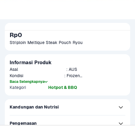
Rp0
Striploin Meltique Steak Pouch Ryou
Informasi Produk
Asal                                        : AUS

Kondisi                                  : Frozen

Bagian                                   : Striploin

Baca Selengkapnya
Kategori
Hotpot & BBQ
Potongan                              : 1 Potong
Kandungan dan Nutrisi
Pengemasan