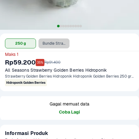
250 g
Bundle Strawberry Golden Berries 250 gr dan Cadbury Chocolate Original 62 gr
Maks 1
Rp59.200
Rp91.400
35%
All Seasons Strawberry Golden Berries Hidroponik
Strawberry Golden Berries Hidroponik Hidroponik Golden Berries 250 gram
Hidroponik Golden Berries
Gagal memuat data
Coba Lagi
Informasi Produk