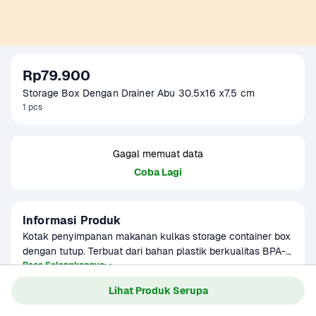
Rp79.900
Storage Box Dengan Drainer Abu 30.5x16 x7.5 cm
1 pcs
Gagal memuat data
Coba Lagi
Informasi Produk
Kotak penyimpanan makanan kulkas storage container box 
dengan tutup. Terbuat dari bahan plastik berkualitas BPA-
Free. Cocok untuk menyimpan sayuran, buah, daging, dan 
Baca Selengkapnya
lain-lain.

Lihat Produk Serupa
P : 30.5 cm

L : 16 cm

Gagal memuat data