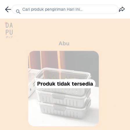
Cari produk pengiriman Hari Ini...
Produk tidak tersedia