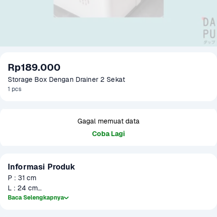
Rp189.000
Storage Box Dengan Drainer 2 Sekat
1 pcs
Gagal memuat data
Coba Lagi
Informasi Produk
P : 31 cm

L : 24 cm

T : 14.5 cm
Baca Selengkapnya