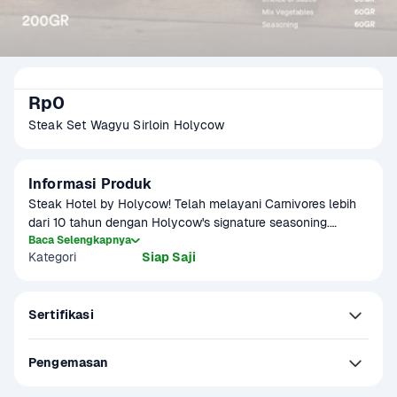
Rp0
Steak Set Wagyu Sirloin Holycow
Informasi Produk
Steak Hotel by Holycow! Telah melayani Carnivores lebih 
dari 10 tahun dengan Holycow's signature seasoning.

Baca Selengkapnya
Kategori
Siap Saji
Semua produk terjamin kualitasnya dan pastinya Halal! 
Sekarang, kamu bisa masak steak ala Hotel by Holycow di 
rumah.

Sertifikasi
Holycow Steak Set Australian Sirloin

Dalam 1 paket berisi:

Pengemasan
- Wagyu Sirloin 200 gr

- French Fries 100 gr
