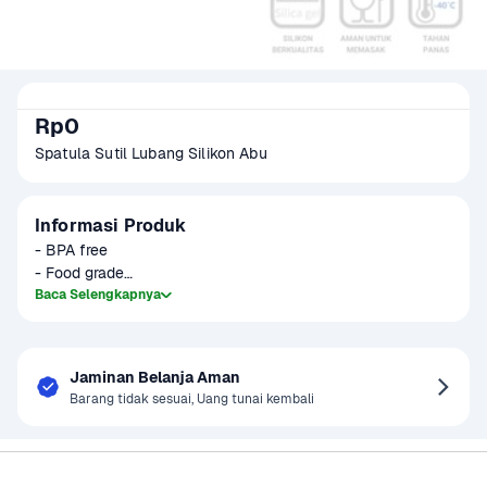
Rp0
Spatula Sutil Lubang Silikon Abu
Informasi Produk
- BPA free

- Food grade

- Tahan panas (-40 sampai 200 derajat)

Baca Selengkapnya
- Tidak akan meleleh

- High quality silicone
Jaminan Belanja Aman
Barang tidak sesuai, Uang tunai kembali
Sayurbox
Bantuan & Panduan